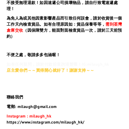
不接受無理退款！如因速遞公司損壞物品，請自行致電速遞處
理！
為免人為或其他因素影響產品而引致任何誤會，請於收貨後一個
工作天內檢查貨品。如有合理原因如：貨品保養等等，
需到荃灣
倉庫交收
（因保障雙方，能面對面檢查貨品一次，請於三天前預
約）
不便之處，敬請多多包涵喔！
如有任何疑問，請於付款前查詢清楚喔！IG:milaugh_hk
店主愛你們～～買得開心就好了！謝謝支持～～
聯絡我們
電郵: milaugh@gmail.com
Instagram : milaugh_hk
https://www.instagram.com/milaugh_hk/