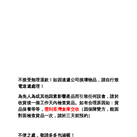
不接受無理退款！如因速遞公司損壞物品，請自行致
電速遞處理！
為免人為或其他因素影響產品而引致任何誤會，請於
收貨後一個工作天內檢查貨品。如有合理原因如：貨
品保養等等，
需到荃灣倉庫交收
（因保障雙方，能面
對面檢查貨品一次，請於三天前預約）
不便之處，敬請多多包涵喔！