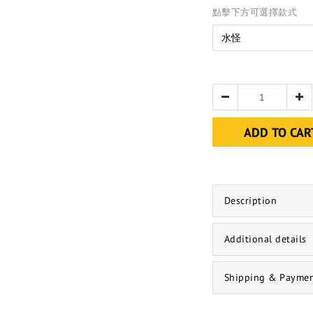
點擊下方可選擇款式
ADD TO CAR
Description
Additional details
Shipping & Payme