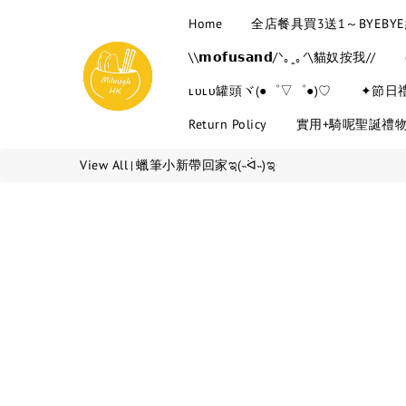
Home
全店餐具買3送1～BYEB
\\𝗺𝗼𝗳𝘂𝘀𝗮𝗻𝗱/ᐠ｡ꞈ｡ᐟ\貓奴按我//
ʟᴜʟᴜ罐頭ヾ(●゜▽゜●)♡
✦節日
Return Policy
實用+騎呢聖誕禮
View All
蠟筆小新帶回家ಇ(˵ᐛ˵)ಇ
|