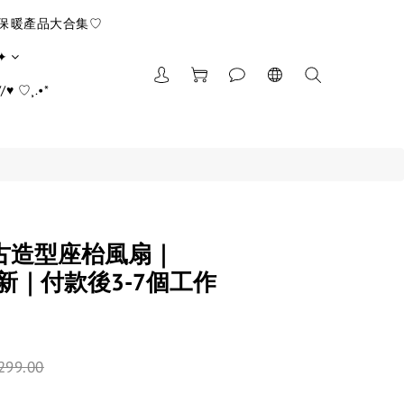
/保暖產品大合集♡
✦
♥ ♡¸.•*
古造型座枱風扇｜
小新｜付款後3-7個工作
299.00