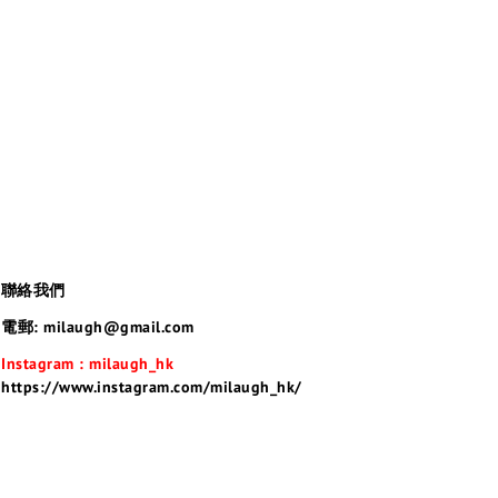
聯絡我們
電郵: milaugh@gmail.com
Instagram : milaugh_hk
https://www.instagram.com/milaugh_hk/