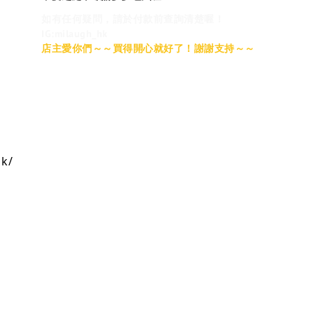
如有任何疑問，請於付款前查詢清楚喔！
IG:milaugh_hk
店主愛你們～～買得開心就好了！謝謝支持～～
hk/