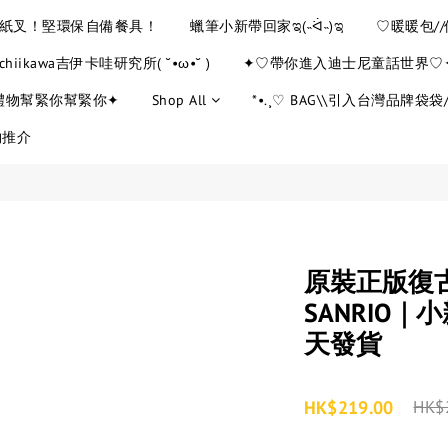
YE紙叉！堅環保自備餐具！
蠟筆小新帶回家ಇ(˵ᐛ˵)ಇ
♡暖暖包/
chiikawa吉伊卡哇研究所( ˘•ω•˘ )
✦♡帶你進入迪士尼童話世界♡
禮物幫緊你幫緊你✦
Shop All
*•.¸♡ BAG\\引入台灣品牌袋袋//
物推介
原裝正版復
SANRIO｜
天發貨
HK$219.00
HK$