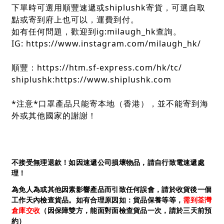
下單時可選用順豐速遞或shiplushk寄貨，可選自取
點或寄到府上也可以，運費到付。
如有任何問題，歡迎到ig:milaugh_hk查詢。
IG: https://www.instagram.com/milaugh_hk/
順豐：https://htm.sf-express.com/hk/tc/
shiplushk:https://www.shiplushk.com
*注意*口罩產品只能寄本地（香港），並不能寄到海
外或其他國家的謝謝！
不接受無理退款！如因速遞公司損壞物品，請自行致電速遞處
理！
為免人為或其他因素影響產品而引致任何誤會，請於收貨後一個
工作天內檢查貨品。如有合理原因如：貨品保養等等，
需到荃灣
倉庫交收
（因保障雙方，能面對面檢查貨品一次，請於三天前預
約）