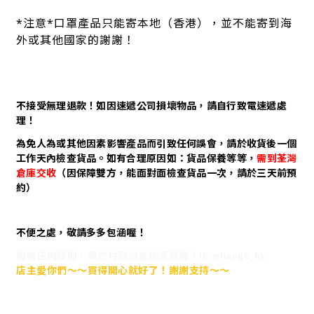
*注意*口罩產品只能寄本地（香港），並不能寄到海
外或其他國家的謝謝！
不接受無理退款！如因速遞公司損壞物品，請自行致電速遞處
理！
為免人為或其他因素影響產品而引致任何誤會，請於收貨後一個
工作天內檢查貨品。如有合理原因如：貨品保養等等，
需到荃灣
倉庫交收
（因保障雙方，能面對面檢查貨品一次，請於三天前預
約）
不便之處，敬請多多包涵喔！
如有任何疑問，請於付款前查詢清楚喔！IG:milaugh_hk
店主愛你們～～買得開心就好了！謝謝支持～～