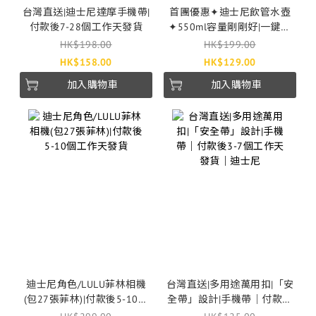
台灣直送|迪士尼達摩手機帶|
首團優惠✦迪士尼飲管水壺
付款後7-28個工作天發貨
✦550ml容量剛剛好|一鍵彈
蓋|付款後5-10個工作天發貨
HK$198.00
HK$199.00
HK$158.00
HK$129.00
加入購物車
加入購物車
迪士尼角色/LULU菲林相機
台灣直送|多用途萬用扣|「安
(包27張菲林)|付款後5-10個
全帶」設計|手機帶｜付款後
工作天發貨
3-7個工作天發貨｜迪士尼