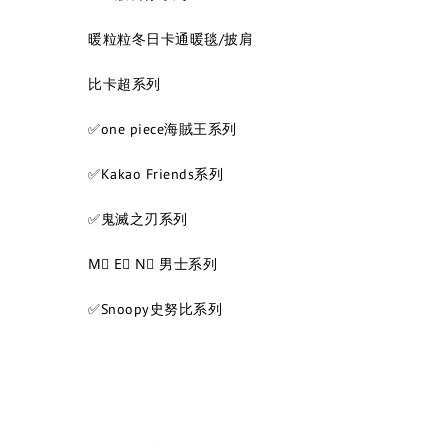
暖粒粒冬日卡通暖毯/披肩
比卡超系列
✅one piece海賊王系列
✅Kakao Friends系列
✅鬼滅之刃系列
M⃣ E⃣ N⃣ 男士系列
✅Snoopy史努比系列