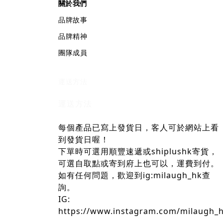
關於我們
品牌故事
品牌精神
團隊成員
運送方法
運送方法
每個產品已寫上發貨日，客人可於網站上看
到發貨日喔！
下單時可選用順豐速遞或shiplushk寄貨，
可選自取點或寄到府上也可以，運費到付。
如有任何問題，歡迎到ig:milaugh_hk查
詢。
IG:
https://www.instagram.com/milaugh_