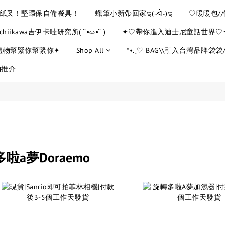
YE紙叉！堅環保自備餐具！
蠟筆小新帶回家ಇ(˵ᐛ˵)ಇ
♡暖暖包/
chiikawa吉伊卡哇研究所( ˘•ω•˘ )
✦♡帶你進入迪士尼童話世界♡
禮物幫緊你幫緊你✦
Shop All
*•.¸♡ BAG\\引入台灣品牌袋袋//
物推介
多啦a夢Doraemo