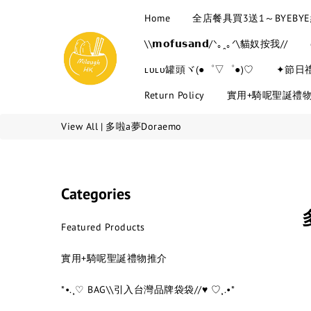
Home
全店餐具買3送1～BYEB
\\𝗺𝗼𝗳𝘂𝘀𝗮𝗻𝗱/ᐠ｡ꞈ｡ᐟ\貓奴按我//
ʟᴜʟᴜ罐頭ヾ(●゜▽゜●)♡
✦節日
Return Policy
實用+騎呢聖誕禮
View All
|
多啦a夢Doraemo
Categories
Featured Products
實用+騎呢聖誕禮物推介
*•.¸♡ BAG\\引入台灣品牌袋袋//♥ ♡¸.•*