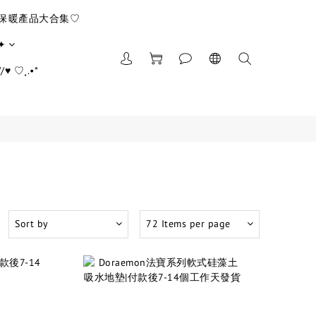
/保暖產品大合集♡
✦
♥ ♡¸.•*
Sort by
72 Items per page