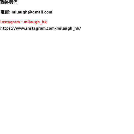
聯絡我們
電郵: milaugh@gmail.com
Instagram : milaugh_hk
https://www.instagram.com/milaugh_hk/