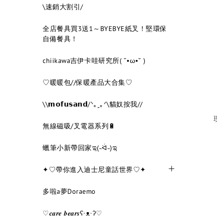
\速銷大割引/
全店餐具買3送1～BYEBYE紙叉！堅環保
自備餐具！
chiikawa吉伊卡哇研究所( ˘•ω•˘ )
♡暖暖包//保暖產品大合集♡
\\𝗺𝗼𝗳𝘂𝘀𝗮𝗻𝗱/ᐠ｡ꞈ｡ᐟ\貓奴按我//
無線磁吸/叉電器系列🔋
蠟筆小新帶回家ಇ(˵ᐛ˵)ಇ
✦♡帶你進入迪士尼童話世界♡✦
多啦a夢Doraemo
♡𝒄𝒂𝒓𝒆 𝒃𝒆𝒂𝒓𝒔ʕ·ᴥ·ʔ♡