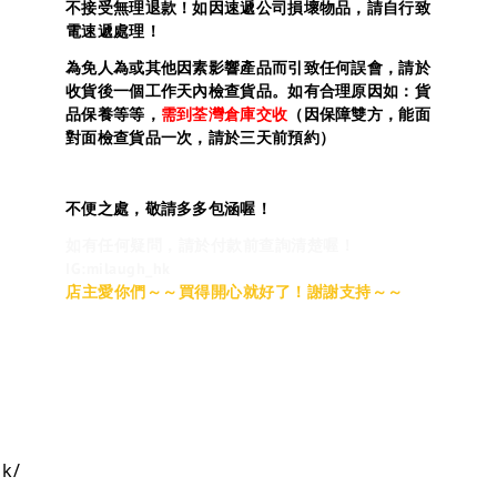
不接受無理退款！如因速遞公司損壞物品，請自行致
電速遞處理！
為免人為或其他因素影響產品而引致任何誤會，請於
收貨後一個工作天內檢查貨品。如有合理原因如：貨
品保養等等，
需到荃灣倉庫交收
（因保障雙方，能面
對面檢查貨品一次，請於三天前預約）
不便之處，敬請多多包涵喔！
如有任何疑問，請於付款前查詢清楚喔！
IG:milaugh_hk
店主愛你們～～買得開心就好了！謝謝支持～～
hk/