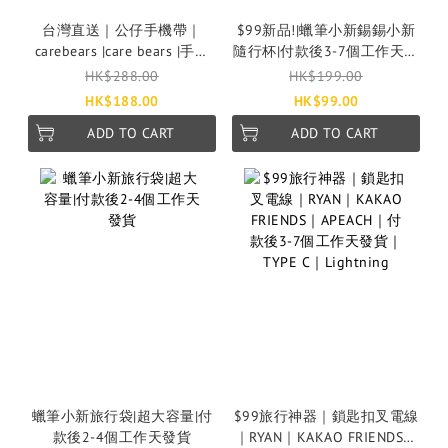
台灣直送｜公仔手機帶｜
$99新品!|蠟筆小新錫錫小新
carebears |care bears |手機
隨行杯|付款後3-7個工作天發
帶｜彩虹熊｜台灣寄出*預計
貨|500ML
HK$288.00
HK$199.00
5-10個工作天寄出
HK$188.00
HK$99.00
ADD TO CART
ADD TO CART
蠟筆小新旅行袋|超大容量|付
$99旅行神器｜鎖匙扣叉電線
款後2-4個工作天發貨
｜RYAN｜KAKAO FRIENDS｜