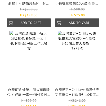
匙扣｜可以拍照錄片｜付款
小褲褲暖暖包|10片裝|付款後
後3-5個工作天發貨｜聖誕禮
2-4個工作天發貨
HK$299.00
HK$88.00
物｜生日禮物
HK$199.00
HK$75.00
ADD TO CART
ADD TO CART
台灣直送|蠟筆小新大頭暖暖
台灣限定✦Chiikawa磁吸快充
包|衫仔款|一套十包|付款後2-
叉電線♡✦付款後5-10個工作
4個工作天發貨
天發貨｜TYPE-C
HK$99.00
HK$248.00