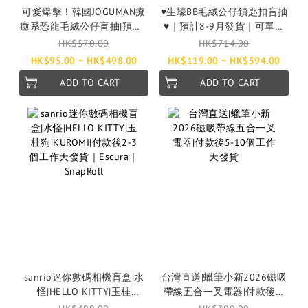
可愛爆擊！韓國JOGUMAN療
♥生蠔BB毛絨公仔鎖匙扣盲抽
癒系恐龍毛絨公仔盲抽|預計8
♥｜預計8-9月發貨｜可單買
月發貨
可原條買｜原條買更優惠
HK$570.00
HK$714.00
HK$95.00 ~ HK$498.00
HK$119.00 ~ HK$594.00
ADD TO CART
ADD TO CART
sanrio迷你數碼相機盲盒|水
台灣直送|蠟筆小新2026磁吸
怪|HELLO KITTY|玉桂
帶線五合一叉電器|付款後5-
狗|KUROMI|付款後2-3個工作
10個工作天發貨