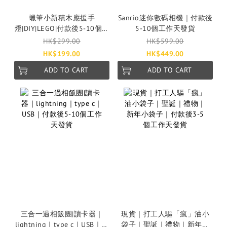
蠟筆小新積木應援手
Sanrio迷你數碼相機｜付款後
燈|DIY|LEGO|付款後5-10個工
5-10個工作天發貨
作天發貨
HK$299.00
HK$599.00
HK$199.00
HK$449.00
ADD TO CART
ADD TO CART
三合一過相飯團|讀卡器｜
現貨｜打工人驅「瘋」油小
lightning｜type c｜USB｜付
袋子｜聖誕｜禮物｜新年小