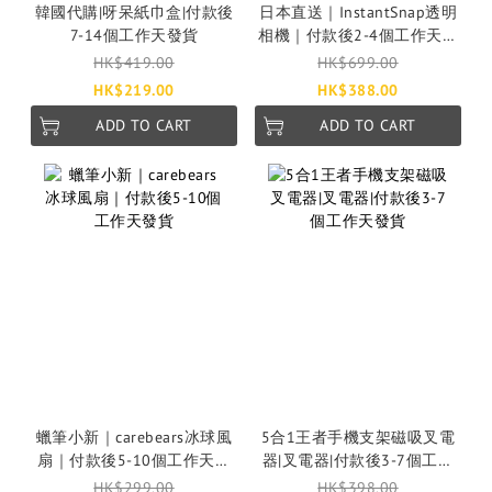
韓國代購|呀呆紙巾盒|付款後
日本直送｜InstantSnap透明
7-14個工作天發貨
相機｜付款後2-4個工作天發
貨
HK$419.00
HK$699.00
HK$219.00
HK$388.00
ADD TO CART
ADD TO CART
蠟筆小新｜carebears冰球風
5合1王者手機支架磁吸叉電
扇｜付款後5-10個工作天發
器|叉電器|付款後3-7個工作
貨
天發貨
HK$299.00
HK$398.00