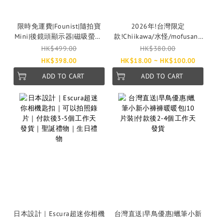
限時免運費|Founist|隨拍寶
2026年!台灣限定
Mini|後鏡頭顯示器|磁吸螢幕|
款!Chiikawa/水怪/mofusand
旅行神器|threads爆紅|付款後
｜十包起低至$10一包｜12月
HK$499.00
HK$380.00
5-10個工作天發貨
發貨|利是封|紅包｜揮春
HK$398.00
HK$18.00 ~ HK$100.00
ADD TO CART
ADD TO CART
日本設計｜Escura超迷你相機
台灣直送|早鳥優惠|蠟筆小新