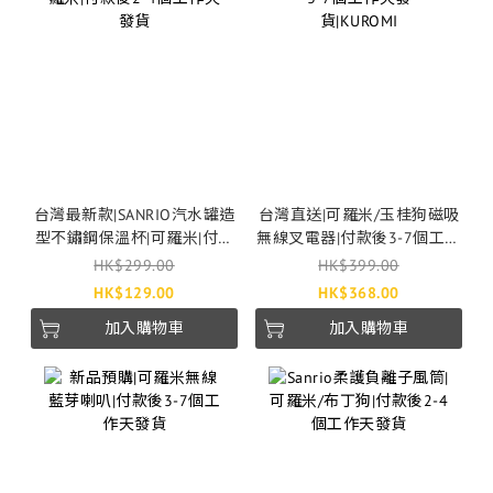
台灣最新款|SANRIO汽水罐造
台灣直送|可羅米/玉桂狗磁吸
型不鏽鋼保溫杯|可羅米|付款
無線叉電器|付款後3-7個工作
後2-4個工作天發貨
天發貨|KUROMI
HK$299.00
HK$399.00
HK$129.00
HK$368.00
加入購物車
加入購物車