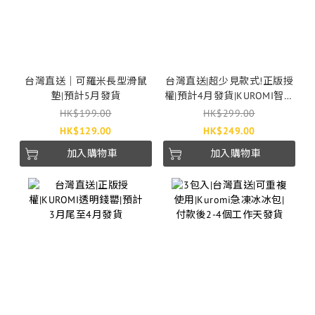
台灣直送｜可羅米長型滑鼠
台灣直送|超少見款式!正版授
墊|預計5月發貨
權|預計4月發貨|KUROMI智能
電子磅
HK$199.00
HK$299.00
HK$129.00
HK$249.00
加入購物車
加入購物車