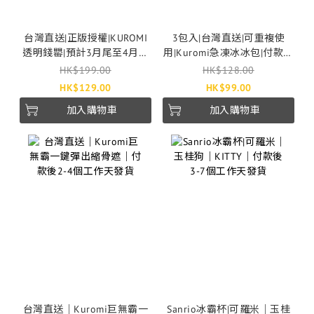
台灣直送|正版授權|KUROMI
3包入|台灣直送|可重複使
透明錢罌|預計3月尾至4月發
用|Kuromi急凍冰冰包|付款後
貨
2-4個工作天發貨
HK$199.00
HK$128.00
HK$129.00
HK$99.00
加入購物車
加入購物車
台灣直送｜Kuromi巨無霸一
Sanrio冰霸杯|可羅米｜玉桂