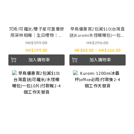
咒術/可羅米/雙子星可重覆使
早鳥優惠買2包減$10|台灣直
用菲林相機｜生日禮物｜付
送|Kuromi水怪暖暖包|一包10
款後3-7個工作天發貨
片|付款報2-4個工作天發貨
HK$399.00
HK$296.00
HK$299.00
HK$88.00 ~ HK$166.00
加入購物車
加入購物車